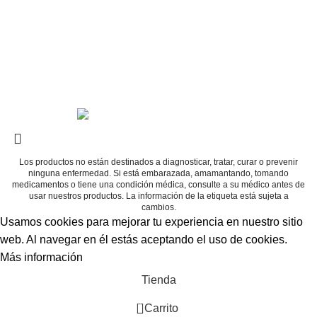
964948159
51-999527720
ventas@productosnaturalesangeles.com
El Tambo -
Huancayo
Derechos Reservados
PRODUCTOS NATURALES ANGELES
|
Diseñado por
Los productos no están destinados a diagnosticar, tratar, curar o prevenir
ninguna enfermedad. Si está embarazada, amamantando, tomando
medicamentos o tiene una condición médica, consulte a su médico antes de
usar nuestros productos. La información de la etiqueta está sujeta a
cambios.
Usamos cookies para mejorar tu experiencia en nuestro sitio
web. Al navegar en él estás aceptando el uso de cookies.
Más información
Aceptar
Tienda
0
Carrito