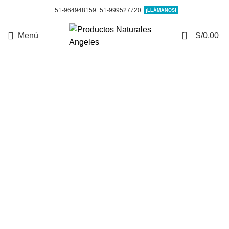
51-964948159
51-999527720
¡LLÁMANOS!
0
Menú
S/
0,00