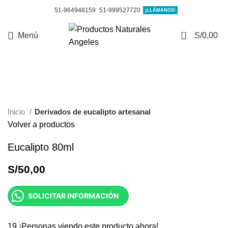
51-964948159
51-999527720
¡LLÁMANOS!
0
Menú
S/
0,00
Clic para ampliar
Inicio
Derivados de eucalipto artesanal
Volver a productos
Eucalipto 80ml
S/
50,00
SOLICITAR INFORMACIÓN
19
¡Personas viendo este producto ahora!