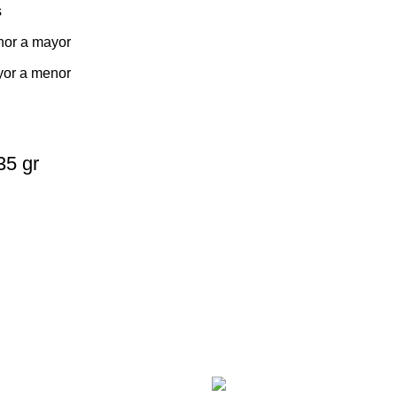
s
nor a mayor
yor a menor
35 gr