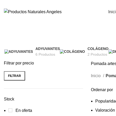
SUPLEMENTOS Y COMPLEMENTOS ORGÁNICOS Y NAT
Inic
ADYUVANTES
COLÁGENO
6 Productos
2 Productos
Filtrar por precio
Pomada artes
Inicio
Poma
FILTRAR
Ordenar por
Stock
Popularida
Valoración
En oferta