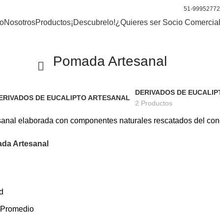
URALES
51-9995277
io
Nosotros
Productos
¡Descubrelo!
¿Quieres ser Socio Comercia
Pomada Artesanal
DERIVADOS DE EUCALI
2 Productos
anal elaborada con componentes naturales rescatados del con
da Artesanal
d
 Promedio