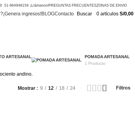
20
51-964948159
¡Llámanos!
PREGUNTAS FRECUENTES
ZONAS DE ENVIO
l?
¡Genera ingresos!
BLOG
Contacto
Buscar
0
artículos
S/
0,00
PTO ARTESANAL
POMADA ARTESANAL
1 Producto
ociento andino.
Filtros
Mostrar
9
12
18
24